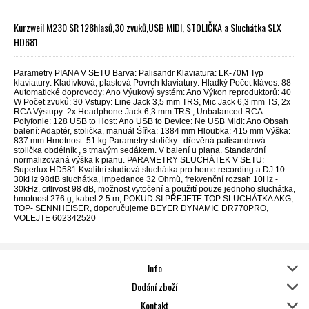
Kurzweil M230 SR 128hlasů,30 zvuků,USB MIDI, STOLIČKA a Sluchátka SLX
HD681
Parametry PIANA V SETU Barva: Palisandr Klaviatura: LK-70M Typ
klaviatury: Kladívková, plastová Povrch klaviatury: Hladký Počet kláves: 88
Automatické doprovody: Ano Výukový systém: Ano Výkon reproduktorů: 40
W Počet zvuků: 30 Vstupy: Line Jack 3,5 mm TRS, Mic Jack 6,3 mm TS, 2x
RCA Výstupy: 2x Headphone Jack 6,3 mm TRS , Unbalanced RCA
Polyfonie: 128 USB to Host: Ano USB to Device: Ne USB Midi: Ano Obsah
balení: Adaptér, stolička, manuál Šířka: 1384 mm Hloubka: 415 mm Výška:
837 mm Hmotnost: 51 kg Parametry stoličky : dřevěná palisandrová
stolička obdélník , s tmavým sedákem. V balení u piana. Standardní
normalizovaná výška k pianu. PARAMETRY SLUCHÁTEK V SETU:
Superlux HD581 Kvalitní studiová sluchátka pro home recording a DJ 10-
30kHz 98dB sluchátka, impedance 32 Ohmů, frekvenční rozsah 10Hz -
30kHz, citlivost 98 dB, možnost vytočení a použití pouze jednoho sluchátka,
hmotnost 276 g, kabel 2.5 m, POKUD SI PŘEJETE TOP SLUCHÁTKA AKG,
TOP- SENNHEISER, doporučujeme BEYER DYNAMIC DR770PRO,
VOLEJTE 602342520
Info
Dodání zboží
Kontakt