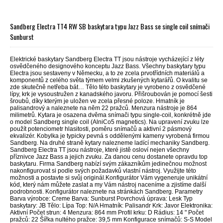
Sandberg Electra TT4 RW SB baskytara typu Jazz Bass se single coil snímači
Sunburst
Elektrické baskytary Sandberg Electra TT jsou nástroje vycházející z léty
osvědčeného designového konceptu Jazz Bass. Všechny baskytary typu
Electra jsou sestaveny v Německu, a to ze zcela prvotřídních materiálů a
komponentů z celého světa týmem velmi zkušených kytarářů. O kvalitu se
zde skutečně netřeba bát… Tělo této baskytary je vyrobeno z osvědčené
lípy, krk je vysoustružen z kanadského javoru. Přišroubován je pomocí šesti
šroubů, díky kterým je uložen ve zcela přesné poloze. Hmatník je
palisandrový a naleznete na něm 22 pražců. Menzura nástroje je 864
milimetrů. Kytara je osazena dvěma snímači typu single-coil, konkrétně jde
o model Sandberg single coil (AlniCo5 magnetics). Na upravení zvuku lze
použít potenciometr hlasitosti, poměru snímačů a aktivní 2 pásmový
ekvalizér. Kobylka je typicky pevná s oddělenými kameny vyrobená firmou
Sandberg. Na druhé straně kytary nalezneme ladící mechaniky Sandberg.
Sandberg Electra TT jsou nástroje, které jistě osloví nejen všechny
příznivce Jazz Bass a jejich zvuku. Za danou cenu dostanete opravdu top
baskytaru. Firma Sandberg nabízí svým zákazníkům jedinečnou možnost
nakonfigurovat si podle svých požadavků vlastní nástroj. Využijte této
možnosti a postavte si svůj originál.Konfigurátor Vám vygeneruje unikátní
kód, který nám můžete zaslat a my Vám nástroj naceníme a zjistíme další
podrobnosti. Konfigurátor naleznete na stránkách Sandberg. Parametry
Barva výrobce: Creme Barva: Sunburst Povrchová úprava: Lesk Typ
baskytary: JB Tělo: Lípa Top: N/A Hmatník: Palisandr Krk: Javor Elektronika:
Aktivní Počet strun: 4 Menzura: 864 mm Profil krku: D Rádius: 14 " Počet
pražců: 22 Šířka nultého pražce: 39,5 mm Konfigurace snímačů: S-S Model