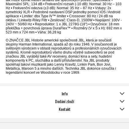
tak může vybrat vlastní sestavu dle specifických potřeb. Specifikace •
Maximální SPL: 134 dB • Frekvenční rozsah (-10 dB): Normal: 30 Hz – 103
Hz • Frekvenční odezva (±3 dB): Normal: 35 Hz – 87 Hz • Vstupy: 2x
symetrický XLR • Podrobné nastavení DSP jednotky pomocí iOS / Android
aplikace • Limiter: dbx Type IV™ limiter • Crossover: 80 Hz / 24 dB na
oktávu / Linkwitz-Riley Filtr • Zesilovač: Class-D, 1500W • Napájení: 100V -
240V ~ 50/60 Hz • Reproduktor: 1 x JBL 2278G (18") • Ozvučnice: 18 mm
překližka + povrchová úprava DuraFlex™ • Rozměry (V x Š x H): 692 mm x
523 mm x 724 mm • Váha: 36,28 kg
O ZNAČCE JBL Historie americké společnosti JBL, která je součástí
skupiny Harman International, spadá až do roku 1946. V současnosti je
světovým výrobcem v oblasti reproduktorů a profesionálních ozvučovacích
systémů. Kromě reproduktorů všeho druhu včetně subwooferů se pod
značkou JBL vyrábějí také AV receivery, domácí kina a sety, hudební
komponenty k PC, sluchátka a další příslušenství. Na JBL produkty
spoléhají takoví muzikanti jako Lenny Kravitz, Linkin Park, Bon Jovi,
Metallica, Maroon 5 a mnoho dalších. Technika JBL dokonce ozvučila i
legendární koncert ve Woodstocku v roce 1969.
Info
Dodání zboží
Kontakt