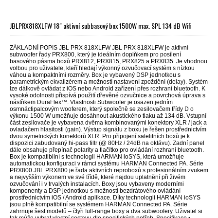
JBLPRX818XLFW 18" aktivní subbasový box 1500W max. SPL 134 dB Wifi
ZÁKLADNÍ POPIS JBL PRX 818XLFW JBL PRX 818XLFW je aktivní
subwoofer řady PRX800, který je ideálním doplňkem pro posílení
basového pásma boxů PRX812, PRX815, PRX825 a PRX835. Je vhodnou
volbou pro uživatele, kteří hledají výkonný ozvučovací systém s nízkou
váhou a kompaktními rozměry. Box je vybavený DSP jednotkou s
parametrickým ekvalizérem a možností nastavení zpoždění (delay). Systém
lze dálkově ovládat z iOS nebo Android zařízení přes rozhraní bluetooth. K
vysoké odolnosti přispívá použití dřevěné ozvučnice a povrchová úprava s
nástřikem DuraFlex™. Vlastnosti Subwoofer je osazen jedním
osmnáctipalcovým wooferem, který společně se zesilovačem třídy D o
výkonu 1500 W umožňuje dosáhnout akustického tlaku až 134 dB. Vstupní
část zesilovače je vybavena dvěma kombinovanými konektory XLR / jack a
ovladačem hlasitosti (gain). Výstup signálu z boxu je řešen prostřednictvím
dvou symetrických konektorů XLR. Pro připojení satelitních boxů je k
dispozici zabudovaný hi-pass filtr (@ 80Hz / 24dB na oktávu). Zadní panel
dále obsahuje přepínač polarity a tlačítko pro ovládání rozhraní bluetooth.
Box je kompatibilní s technologii HARMAN ioSYS, která umožňuje
automatickou konfiguraci v rámci systému HARMAN Connected PA. Série
PRX800 JBL PRX800 je řada aktivních reproboxů s profesionálním zvukem
a nejvyšším výkonem ve své třídě, které najdou uplatnění při živém
ozvučování i v trvalých instalacích. Boxy jsou vybaveny moderními
komponenty a DSP jednotkou s možností bezdrátového ovládání
prostřednictvím iOS / Android aplikace. Díky technologii HARMAN ioSYS
jsou plně kompatibilní se systémem HARMAN Connected PA. Série
zahrnuje šest modelů – čtyři full-range boxy a dva subwoofery. Uživatel si