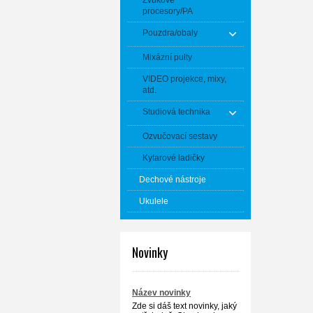
Zvukové
procesory/PA
Pouzdra/obaly
Mixázní pulty
VIDEO projekce, mixy,
atd.
Studiová technika
Ozvučovací sestavy
Kytarové ladičky
Dechové nástroje
Ukulele
Novinky
Název novinky
Zde si dáš text novinky, jaký