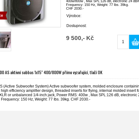
400w/800w , Max SPL:126 dB, electronic 24 dB/
Frequency: 150 Hz, Weight: 77 Ibs. 39kg.
CHF 2030.-
ce
Výrobce:
Dostupnost:
9 500,- Kč
0 AS aktivní subbas 1x15" 400/800W přímo vyzařující, tlačí OK
 (Active Subwoofer System) Active subwoofer system, molded enclosure containing
 high efficiency amplifier design, threaded inserts for flying, internal molded insert f
XLR or unbalanced 1/4-inch jack, Power RMS: 400w , Max SPL:126 dB, electronic 24
 Frequency: 150 Hz, Weight: 77 Ibs. 39kg. CHF 2030.-