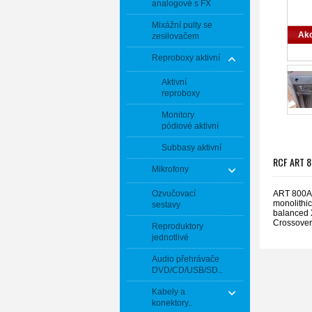
analogové s FX
Mixážní pulty se
Ak
zesilovačem
Reproboxy aktivní
Aktivní
reproboxy
Monitory
pódiové aktivní
Subbasy aktivní
RCF ART 80
Mikrofony
ART 800AS
Ozvučovací
monolithic
sestavy
balanced 
Crossover
Reproduktory
jednotlivé
Audio přehrávače
DVD/CD/USB/SD..
Kabely a
konektory..