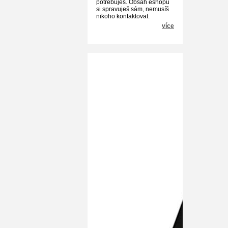
potřebuješ. Obsah eshopu
si spravuješ sám, nemusíš
nikoho kontaktovat.
více