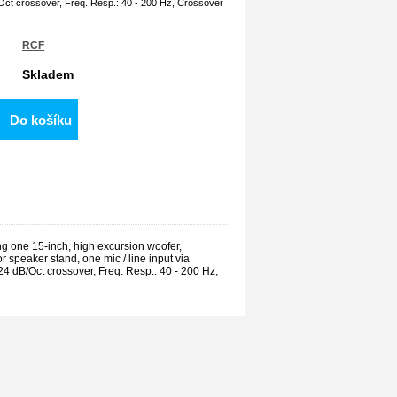
Oct crossover, Freq. Resp.: 40 - 200 Hz, Crossover
RCF
Skladem
Do košíku
 one 15-inch, high excursion woofer,
or speaker stand, one mic / line input via
 dB/Oct crossover, Freq. Resp.: 40 - 200 Hz,