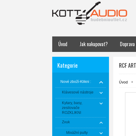
Úvod
Jak nakupovat?
Doprava
Kategorie
RCF ART 
Nové zboží-Klikni :
Úvod
Klávesové nástroje
Kytary, basy,
zesilovače
ROZKLIKNI
Zvuk
Mixážní pulty