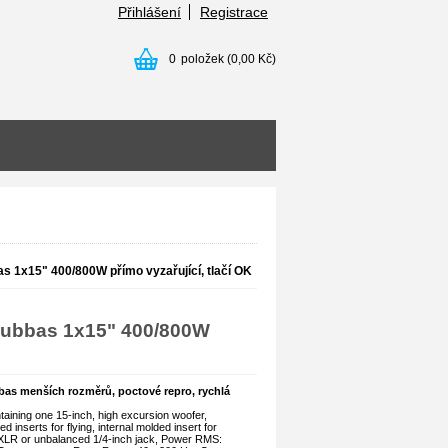
Přihlášení
Registrace
0
položek
(0,00 Kč)
s 1x15" 400/800W přímo vyzařující, tlačí OK
subbas 1x15" 400/800W
as menších rozměrů, poctové repro, rychlá
aining one 15-inch, high excursion woofer,
ed inserts for flying, internal molded insert for
d XLR or unbalanced 1/4-inch jack, Power RMS: