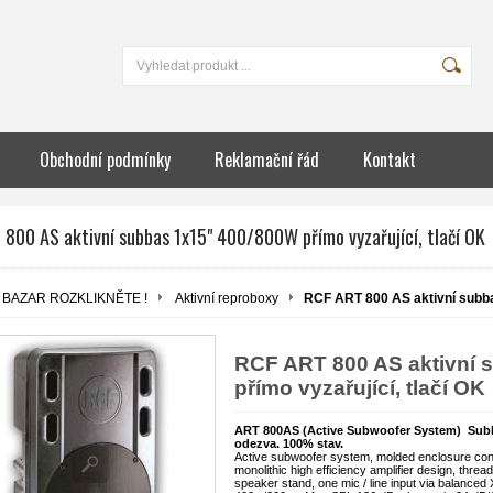
Obchodní podmínky
Reklamační řád
Kontakt
800 AS aktivní subbas 1x15" 400/800W přímo vyzařující, tlačí OK
BAZAR ROZKLIKNĚTE !
Aktivní reproboxy
RCF ART 800 AS aktivní subba
RCF ART 800 AS aktivní 
přímo vyzařující, tlačí OK
ART 800AS (Active Subwoofer System) Subb
odezva. 100% stav.
Active subwoofer system, molded enclosure cont
monolithic high efficiency amplifier design, thread
speaker stand, one mic / line input via balance