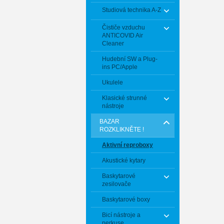
Studiová technika A-Z
Čističe vzduchu
ANTICOVID Air
Cleaner
Hudební SW a Plug-
ins PC/Apple
Ukulele
Klasické strunné
nástroje
BAZAR
ROZKLIKNĚTE !
Aktivní reproboxy
Akustické kytary
Baskytarové
zesilovače
Baskytarové boxy
Bicí nástroje a
perkuse