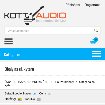
Přihlášení
Registrace
0
Kategorie
Obaly na el. kytaru
Úvod
BAZAR ROZKLIKNĚTE !
Pouzdra/obaly
Obaly na el.
kytaru
Seřadit podle:
Název
Cena
Obrázky
Tabulka