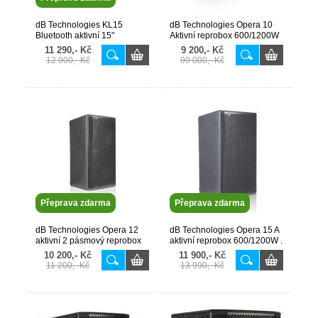
dB Technologies KL15
dB Technologies Opera 10
Bluetooth aktivní 15"
Aktivní reprobox 600/1200W
reprobox 800W NEW 2025!
128dB , 58-20000Hz
11 290,- Kč
9 200,- Kč
AKCE
12 900,- Kč
99 000,- Kč
Přeprava zdarma
Přeprava zdarma
dB Technologies Opera 12
dB Technologies Opera 15 A
aktivní 2 pásmový reprobox
aktivní reprobox 600/1200W .
600/1200W 129dB+obal free
Obal v akci +600Kč
10 200,- Kč
11 900,- Kč
11 200,- Kč
13 990,- Kč