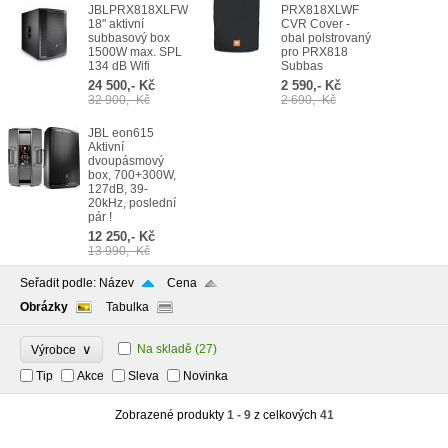
JBLPRX818XLFW
PRX818XLWF
18" aktivní
CVR Cover -
subbasový box
obal polstrovaný
1500W max. SPL
pro PRX818
134 dB Wifi
Subbas
24 500,- Kč
2 590,- Kč
32 900,- Kč
2 690,- Kč
JBL eon615
Aktivní
dvoupásmový
box, 700+300W,
127dB, 39-
20kHz, poslední
pár !
12 250,- Kč
13 990,- Kč
Seřadit podle:
Název
Cena
Obrázky
Tabulka
∨
Na skladě
(27)
Výrobce
Tip
Akce
Sleva
Novinka
Zobrazené produkty
1 - 9
z celkových
41