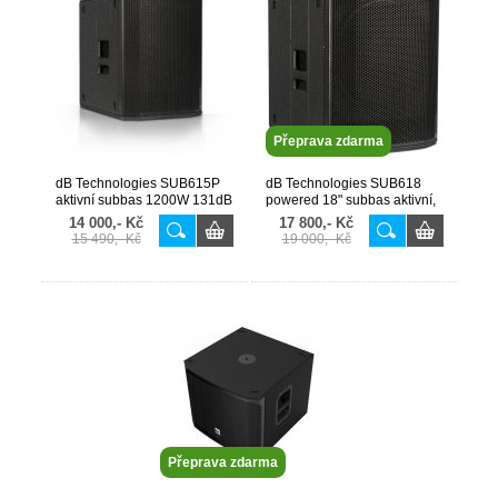
Přeprava zdarma
dB Technologies SUB615P
dB Technologies SUB618
aktivní subbas 1200W 131dB
powered 18" subbas aktivní,
42-124Hz 2in/2out
600/120 W 133dB AKCE!
14 000,- Kč
17 800,- Kč
15 490,- Kč
19 000,- Kč
Přeprava zdarma