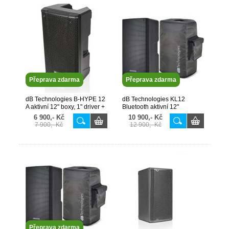
Přeprava zdarma
Přeprava zdarma
dB Technologies B-HYPE 12
dB Technologies KL12
A aktivní 12" boxy, 1" driver +
Bluetooth aktivní 12"
přebaly v ceně
reprobox 800W NEW 2025!
6 900,- Kč
10 900,- Kč
AKCE copy
7 900,- Kč
12 900,- Kč
Přeprava zdarma