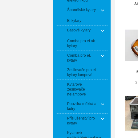
elektronikou
Ak
Španělské kytary
El.kytary
Basové kytary
Comba pro el.ak.
kytary
Comba pro el.
kytary
Zesilovače pro el.
kytary lampové
3
Kytarové
zesilovače
nelampové
Pouzdra měkká a
kufry
Příslušenství pro
kytary
Kytarové
multiefekty/simulace