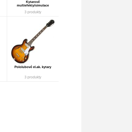
Kytarové
multiefekty/simulace
3 produkty
Pololubové el.ak. kytary
3 produkty