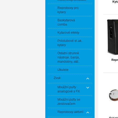
Kyt
Reproboxy pro
kytary
Baskytarová
comba
Kytarové efekty
Pololubové el.ak.
kytary
Ostatní strunné
nástroje, banja,
Repr
mandoliny, atd..
Ukulele
Zvuk
Mixážní pulty
analogové s FX
Mixážní pulty se
zesilovačem
Reproboxy aktivní