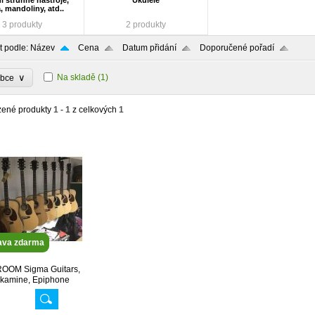
í strunné nástroje,
Ukulele
, mandoliny, atd..
3 produkty
2 produkty
t podle:
Název
Cena
Datum přidání
Doporučené pořadí
∨
Na skladě
(1)
obce
zené produkty
1 - 1
z celkových
1
ava zdarma
OM Sigma Guitars,
akamine, Epiphone
, A-Z VOLEJTE
520