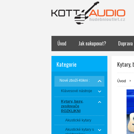
Úvod
Jak nakupovat?
Doprava
Kategorie
Kytary, 
Nové zboží-Klikni :
Úvod
Klávesové nástroje
Kytary, basy,
zesilovače
ROZKLIKNI
Akustické kytary
Akustické kytary s