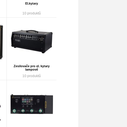
El.kytary
10 produktů
Zesilovače pro el. kytary
lampové
10 produktů