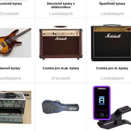
ustické kytary
Akustické kytary s
Španělské kytary
elektronikou
15 produktů
1 podkategorie
1 podkategorie
Basové kytary
Comba pro el.ak. kytary
Comba pro el. kytary
 podkategorie
10 produktů
1 podkategorie