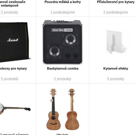
arové zesilovače
Pouzdra měkká a kufry
Příslušenství pro kytary
nelampové
2 produkty
1 podkategorie
2 podkategorie
oboxy pro kytary
Baskytarová comba
Kytarové efekty
5 produktů
2 produkty
3 produkty