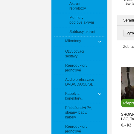
Ostatn
Aktivní
banja
reproboxy
Monitory
Seřadi
pódiové aktivní
Subbasy aktivní
Výr
Mikrofony
Zobra
Ozvučovací
sestavy
Reproduktory
jednotlivé
Audio přehrávače
DVD/CD/USB/SD..
Kabely a
konektory..
Přepr
Příslušenství PA,
stojany, bagy,
SHOWRO
kabely
LAG, T
Gibson 
0,- Kč
Reproduktory
602342
jednotlivé