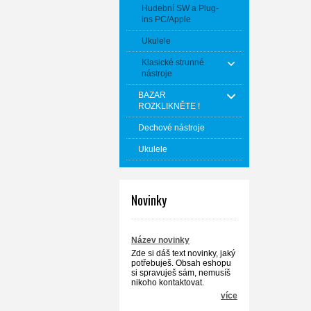
Hudební SW a Plug-
ins PC/Apple
Ukulele
Klasické strunné
nástroje
BAZAR
ROZKLIKNĚTE !
Dechové nástroje
Ukulele
Novinky
Název novinky
Zde si dáš text novinky, jaký
potřebuješ. Obsah eshopu
si spravuješ sám, nemusíš
nikoho kontaktovat.
více