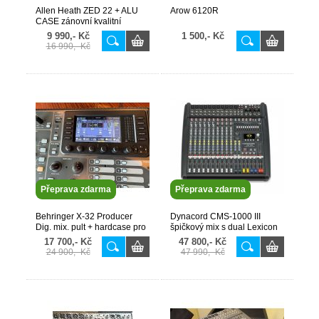
Allen Heath ZED 22 + ALU
Arow 6120R
CASE zánovní kvalitní
analog. mix 4xAux zánovní
9 990,- Kč
1 500,- Kč
16 990,- Kč
Přeprava zdarma
Přeprava zdarma
Behringer X-32 Producer
Dynacord CMS-1000 III
Dig. mix. pult + hardcase pro
špičkový mix s dual Lexicon
něj zánovní stav
Efektem NEW!
17 700,- Kč
47 800,- Kč
24 900,- Kč
47 990,- Kč