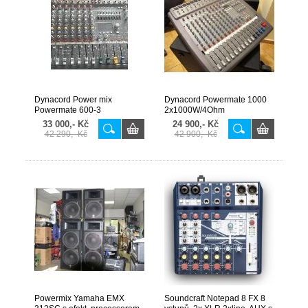
Dynacord Power mix
Dynacord Powermate 1000
Powermate 600-3
2x1000W/4Ohm
33 000,- Kč
24 900,- Kč
42 290,- Kč
42 900,- Kč
Powermix Yamaha EMX
Soundcraft Notepad 8 FX 8