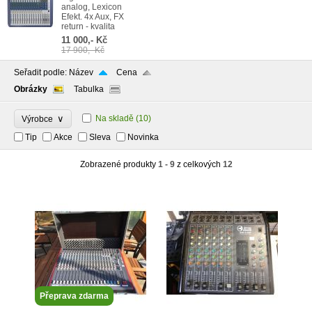
analog, Lexicon
Efekt. 4x Aux, FX
return - kvalita
11 000,- Kč
17 900,- Kč
Seřadit podle:
Název
Cena
Obrázky
Tabulka
∨
Na skladě
(10)
Výrobce
Tip
Akce
Sleva
Novinka
Zobrazené produkty
1 - 9
z celkových
12
Přeprava zdarma