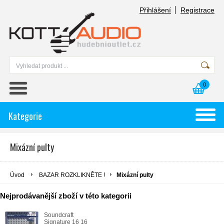
Přihlášení
Registrace
0
Kategorie
Mixázní pulty
Úvod
BAZAR ROZKLIKNĚTE !
Mixázní pulty
Nejprodávanější zboží v této kategorii
Soundcraft
Signature 16 16