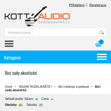
Přihlášení
Registrace
0
Kategorie
Bicí sady akustické
Úvod
BAZAR ROZKLIKNĚTE !
Bicí nástroje a perkuse
Bicí
sady akustické
Seřadit podle:
Název
Cena
Obrázky
Tabulka