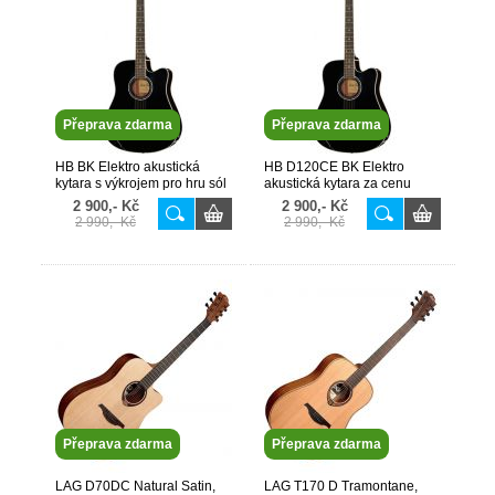
Přeprava zdarma
Přeprava zdarma
HB BK Elektro akustická
HB D120CE BK Elektro
kytara s výkrojem pro hru sól
akustická kytara za cenu
ve vyšších polohách
akustické !! Nejprodávanější
2 900,- Kč
2 900,- Kč
model!
2 990,- Kč
2 990,- Kč
Přeprava zdarma
Přeprava zdarma
LAG D70DC Natural Satin,
LAG T170 D Tramontane,