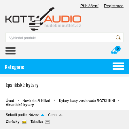
Přihlášení
Registrace
0
Kategorie
španělské kytary
Úvod
Nové zboží-Klikni :
Kytary, basy, zesilovače ROZKLIKNI
Akustické kytary
Seřadit podle:
Název
Cena
Obrázky
Tabulka