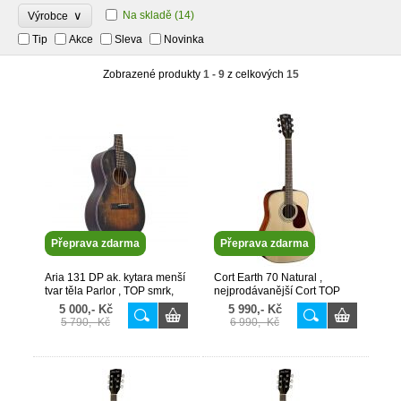
∨
Na skladě
(14)
Výrobce
Tip
Akce
Sleva
Novinka
Zobrazené produkty
1 - 9
z celkových
15
Přeprava zdarma
Přeprava zdarma
Aria 131 DP ak. kytara menší
Cort Earth 70 Natural ,
tvar těla Parlor , TOP smrk,
nejprodávanější Cort TOP
43mm nultý pražec,
smrk masiv, mat, 43 mm
5 000,- Kč
5 990,- Kč
nultý..
5 790,- Kč
6 990,- Kč