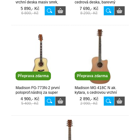
vrchní deska masiv smrk,
cedrová deska, barevný
struník grafit, 43mm 0 pražec
zvuk, 43mm 0 pražec kost
5 890,- Kč
7 690,- Kč
AKCE !
6 800,- Kč
8 290,- Kč
Přeprava zdarma
Přeprava zdarma
Madison FG-773N-2 první
Madison MG 418C N ak.
poloprof.nástroj za super
kytara, s cedrovou vrchní
cenu TOP Masiv Smrk
deskou, dreadnought tvar,
4 900,- Kč
2 890,- Kč
44.5mm
43mm
5 400,- Kč
2 990,- Kč