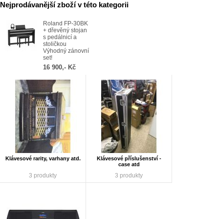
Nejprodávanější zboží v této kategorii
Roland FP-30BK
+ dřevěný stojan
s pedálnicí a
stoličkou
Výhodný zánovní
set!
16 900,- Kč
Klávesové rarity, varhany atd.
Klávesové příslušenství -
case atd
3 produkty
3 produkty