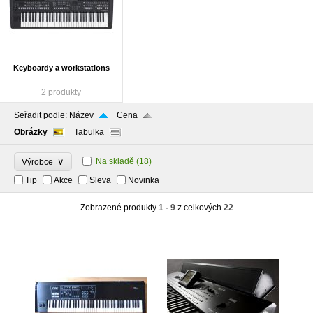
Keyboardy a workstations
2 produkty
Seřadit podle:
Název
Cena
Obrázky
Tabulka
∨
Na skladě
(18)
Výrobce
Tip
Akce
Sleva
Novinka
Zobrazené produkty
1 - 9
z celkových
22