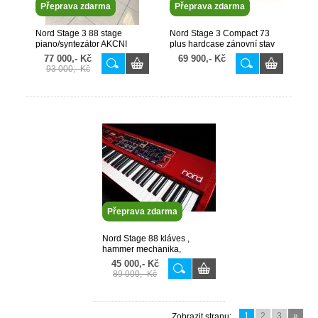
Přeprava zdarma
Přeprava zdarma
Nord Stage 3 88 stage
Nord Stage 3 Compact 73
piano/syntezátor AKCNI
plus hardcase zánovní stav
CENA 1 ks téměř nový kus
excelentní
77 000,- Kč
69 900,- Kč
93 000,- Kč
Přeprava zdarma
Nord Stage 88 kláves ,
hammer mechanika,
převážně doma málo hraný
45 000,- Kč
kus
89 000,- Kč
1
2
3
»
Zobrazit stranu: