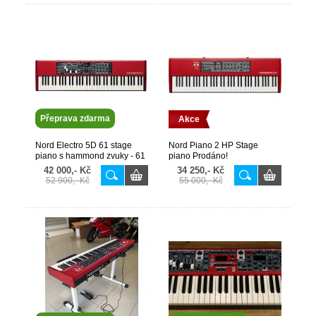
Přeprava zdarma
Akce
Nord Electro 5D 61 stage
Nord Piano 2 HP Stage
piano s hammond zvuky - 61
piano Prodáno!
kláves + pouzdro akce
42 000,- Kč
34 250,- Kč
52 900,- Kč
55 000,- Kč