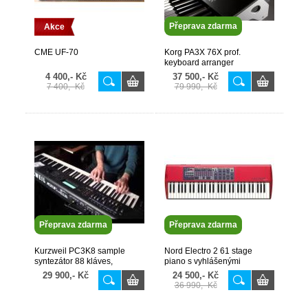
Přeprava zdarma
Akce
CME UF-70
Korg PA3X 76X prof.
keyboard arranger
workstation + PA-AS lišta +
4 400,- Kč
37 500,- Kč
hardcase
7 400,- Kč
79 990,- Kč
Přeprava zdarma
Přeprava zdarma
Kurzweil PC3K8 sample
Nord Electro 2 61 stage
syntezátor 88 kláves,
piano s vyhlášenými
hammer mech. TOP 100%
hammond zvuky a e-piany
29 900,- Kč
24 500,- Kč
Stav
Fender atd..
36 990,- Kč