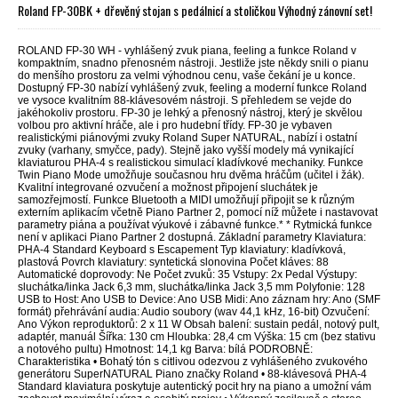
Roland FP-30BK + dřevěný stojan s pedálnicí a stoličkou Výhodný zánovní set!
ROLAND FP-30 WH - vyhlášený zvuk piana, feeling a funkce Roland v
kompaktním, snadno přenosném nástroji. Jestliže jste někdy snili o pianu
do menšího prostoru za velmi výhodnou cenu, vaše čekání je u konce.
Dostupný FP-30 nabízí vyhlášený zvuk, feeling a moderní funkce Roland
ve vysoce kvalitním 88-klávesovém nástroji. S přehledem se vejde do
jakéhokoliv prostoru. FP-30 je lehký a přenosný nástroj, který je skvělou
volbou pro aktivní hráče, ale i pro hudební třídy. FP-30 je vybaven
realistickými piánovými zvuky Roland Super NATURAL, nabízí i ostatní
zvuky (varhany, smyčce, pady). Stejně jako vyšší modely má vynikající
klaviaturou PHA-4 s realistickou simulací kladívkové mechaniky. Funkce
Twin Piano Mode umožňuje současnou hru dvěma hráčům (učitel i žák).
Kvalitní integrované ozvučení a možnost připojení sluchátek je
samozřejmostí. Funkce Bluetooth a MIDI umožňují připojit se k různým
externím aplikacím včetně Piano Partner 2, pomocí níž můžete i nastavovat
parametry piána a používat výukové i zábavné funkce.* * Rytmická funkce
není v aplikaci Piano Partner 2 dostupná. Základní parametry Klaviatura:
PHA-4 Standard Keyboard s Escapement Typ klaviatury: kladívková,
plastová Povrch klaviatury: syntetická slonovina Počet kláves: 88
Automatické doprovody: Ne Počet zvuků: 35 Vstupy: 2x Pedal Výstupy:
sluchátka/linka Jack 6,3 mm, sluchátka/linka Jack 3,5 mm Polyfonie: 128
USB to Host: Ano USB to Device: Ano USB Midi: Ano záznam hry: Ano (SMF
formát) přehrávání audia: Audio soubory (wav 44,1 kHz, 16-bit) Ozvučení:
Ano Výkon reproduktorů: 2 x 11 W Obsah balení: sustain pedál, notový pult,
adaptér, manuál Šířka: 130 cm Hloubka: 28,4 cm Výška: 15 cm (bez stativu
a notového pultu) Hmotnost: 14,1 kg Barva: bílá PODROBNĚ:
Charakteristika • Bohatý tón s citlivou odezvou z vyhlášeného zvukového
generátoru SuperNATURAL Piano značky Roland • 88-klávesová PHA-4
Standard klaviatura poskytuje autentický pocit hry na piano a umožní vám