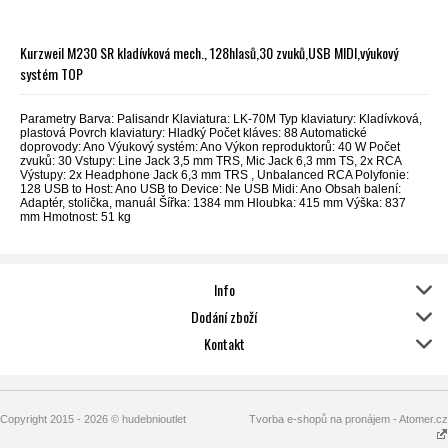
Kurzweil M230 SR kladívková mech., 128hlasů,30 zvuků,USB MIDI,výukový
systém TOP
Parametry Barva: Palisandr Klaviatura: LK-70M Typ klaviatury: Kladívková,
plastová Povrch klaviatury: Hladký Počet kláves: 88 Automatické
doprovody: Ano Výukový systém: Ano Výkon reproduktorů: 40 W Počet
zvuků: 30 Vstupy: Line Jack 3,5 mm TRS, Mic Jack 6,3 mm TS, 2x RCA
Výstupy: 2x Headphone Jack 6,3 mm TRS , Unbalanced RCA Polyfonie:
128 USB to Host: Ano USB to Device: Ne USB Midi: Ano Obsah balení:
Adaptér, stolička, manuál Šířka: 1384 mm Hloubka: 415 mm Výška: 837
mm Hmotnost: 51 kg
Info
Dodání zboží
Kontakt
Copyright 2015 - 2026 © hudebnioutlet
Tvorba e-shopů na pronájem - Atomer.cz