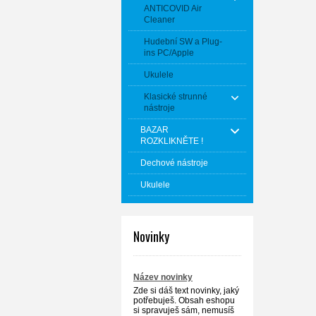
ANTICOVID Air
Cleaner
Hudební SW a Plug-
ins PC/Apple
Ukulele
Klasické strunné
nástroje
BAZAR
ROZKLIKNĚTE !
Dechové nástroje
Ukulele
Novinky
Název novinky
Zde si dáš text novinky, jaký
potřebuješ. Obsah eshopu
si spravuješ sám, nemusíš