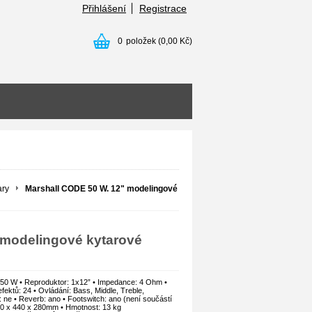
Přihlášení
Registrace
0
položek
(0,00 Kč)
ary
Marshall CODE 50 W. 12" modelingové
 modelingové kytarové
: 50 W • Reproduktor: 1x12” • Impedance: 4 Ohm •
efektů: 24 • Ovládání: Bass, Middle, Treble,
 ne • Reverb: ano • Footswitch: ano (není součástí
530 x 440 x 280mm • Hmotnost: 13 kg