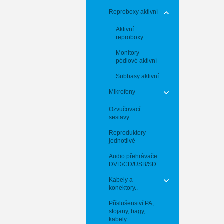
Reproboxy aktivní
Aktivní
reproboxy
Monitory
pódiové aktivní
Subbasy aktivní
Mikrofony
Ozvučovací
sestavy
Reproduktory
jednotlivé
Audio přehrávače
DVD/CD/USB/SD..
Kabely a
konektory..
Příslušenství PA,
stojany, bagy,
kabely