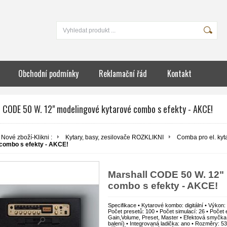
Obchodní podmínky
Reklamační řád
Kontakt
l CODE 50 W. 12" modelingové kytarové combo s efekty - AKCE!
Nové zboží-Klikni :
Kytary, basy, zesilovače ROZKLIKNI
Comba pro el. kyt
combo s efekty - AKCE!
Marshall CODE 50 W. 12"
combo s efekty - AKCE!
Specifikace • Kytarové kombo: digitální • Výkon
Počet presetů: 100 • Počet simulací: 26 • Počet 
Gain,Volume, Preset, Master • Efektová smyčka:
balení) • Integrovaná ladička: ano • Rozměry: 