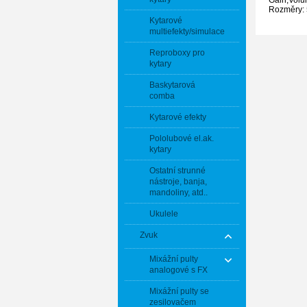
Rozměry: 
Kytarové
multiefekty/simulace
Reproboxy pro
kytary
Baskytarová
comba
Kytarové efekty
Pololubové el.ak.
kytary
Ostatní strunné
nástroje, banja,
mandoliny, atd..
Ukulele
Zvuk
Mixážní pulty
analogové s FX
Mixážní pulty se
zesilovačem