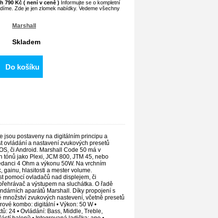
h 790 Kč ( není v ceně )
Informujte se o kompletní
adíme. Zde je jen zlomek nabídky. Vedeme všechny
Marshall
Skladem
Do košíku
sou postaveny na digitálním principu a
t ovládání a nastavení zvukových presetů
OS, či Android. Marshall Code 50 má v
ch tónů jako Plexi, JCM 800, JTM 45, nebo
pedanci 4 Ohm a výkonu 50W. Na vrchním
, gainu, hlasitosti a mester volume.
ést pomocí ovladačů nad displejem, či
přehrávač a výstupem na sluchátka. O řadě
dárních aparátů Marshall. Díky propojení s
é množství zvukových nastevení, včetně presetů
rové kombo: digitální • Výkon: 50 W •
ů: 24 • Ovládání: Bass, Middle, Treble,
stí balení) • Integrovaná ladička: ano •