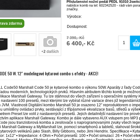
Příslušenství nožní pedál PEDL 91010 2switc
nabídce komb na tel: 602342520 - rádi vám por
značky.
Výrobce:
rava zdarma
Dostupnost:
7 390,- Kč
6 400,- Kč
+
2
dalších
ODE 50 W. 12" modelingové kytarové combo s efekty - AKCE!
Code50 Marshall Code 50 je kytarové kombo o výkonu 50W. Aparáty z řady Code j
 řadou moderních, technologických prvků. Hlavním atributem těchto komb je možnos
ikace Marshall Gateway. Tu lze stáhnout do všech zařízení s operačními systémy i
nastavení 100 presetů, mezi kterými lze vybírat různé variace dnes již legendární
 JVM. Vlastnosti Digitální kombo Marshall 50 je osazeno 12” reproduktorem o im
u umístěny ovládací prvky, sestávající z třípásmové ekvalizace basů, středů a výšek
trem Preset lze volit z nastavených presetů. Jejich detailnější nastavení lze prov
ictvím aplikace Marshall Gateway. Kombo je dále vybaveno AUX vstupem pro MP3 
Code jsou tranzistorová komba a zesilovače s naprogramovanými zvuky všech legen
i Marshall Gateway a MyMarshall lze, pomocí smartphonů a tabletů, stahovat širok
ytarových velikánů jako Slash, Billy Gibbons, nebo Jimi Hendrix. Specifikace • Kyta
r: 1x12” • Impedance: 4 Ohm • Počet presetů: 100 • Počet simulací: 26 • Počet efekt
e, Preset, Master • Efektová smyčka: ne • Reverb: ano • Footswitch: ano (není součá