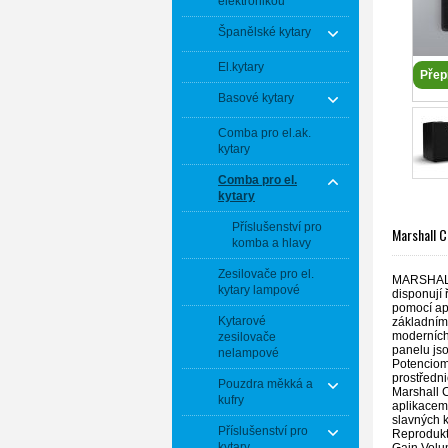
elektronikou
Španělské kytary
El.kytary
Přep
Basové kytary
Comba pro el.ak.
kytary
Comba pro el.
kytary
Příslušenství pro
Marshall C
komba a hlavy
Zesilovače pro el.
MARSHALL 
kytary lampové
disponují
pomocí apl
Kytarové
základním 
moderních
zesilovače
panelu jso
nelampové
Potenciome
prostředn
Pouzdra měkká a
Marshall 
kufry
aplikacem
slavných k
Příslušenství pro
Reprodukto
kytary
Gain,Volum