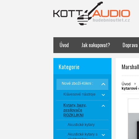
Úvod
Jak nakupovat?
Doprava
Kategorie
Marshal
Nové zboží-Klikni :
Úvod
kytarové 
Klávesové nástroje
Kytary, basy,
zesilovače
ROZKLIKNI
Akustické kytary
Akustické kytary s