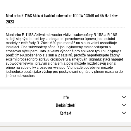
Montarbo R-115S Aktivní kvalitní subwoofer 1000W 130dB od 45 Hz ! New
2023
Montarbo R 115S Aktivní subwoofer Aktivní subwoofery R 15S a R 18S
sdílejí stejný robustní kryt a elegantní povrchovou úpravu jako ostatní
modely z celé řady R. Závit M20 pro montáž na sloup velmi usnadňuje
instalaci. Oba subwoofery série R jsou vybaveny stereo vstupem a
crossover výstupem. Toto je velmi výhodné pro aplikace typu plug&play s
použitím PA složeného z 1 sub a 2 satelitů, protože nepotřebujete žádný
externí procesor pro správu crossoveru a směrování signálu: stačí napájet
subwoofer levým i pravým signálem a poté můžete rozdělit svůj signál
přímo na sube díky crossover výstupu. V případě potřeby jej můžete
jednoduše použít jako výstup pro poskytování signálu v plném rozsahu do
jiného subwooferu.
Info
Dodání zboží
Kontakt