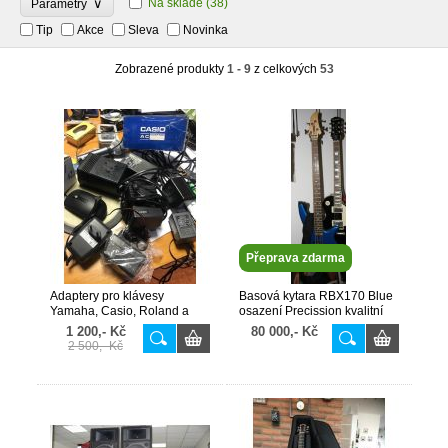
∨
Na skladě
(38)
Parametry
Tip
Akce
Sleva
Novinka
Zobrazené produkty
1 - 9
z celkových
53
Přeprava zdarma
Adaptery pro klávesy
Basová kytara RBX170 Blue
Yamaha, Casio, Roland a
osazení Precission kvalitní
jiné značky set
snímače - super zvuk new
1 200,- Kč
80 000,- Kč
2024
2 500,- Kč