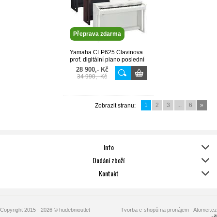
Přeprava zdarma
Yamaha CLP625 Clavinova
prof. digitální piano poslední
kus IFORMUJTE se
28 900,- Kč
34 990,- Kč
1
2
3
...
6
»
Zobrazit stranu:
Info
Dodání zboží
Kontakt
Copyright 2015 - 2026 © hudebnioutlet
Tvorba e-shopů na pronájem - Atomer.cz