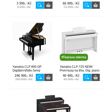
dotaz 602342520
3 590,- Kč
66 000,- Kč
3 990,- Kč
71 990,- Kč
Přeprava zdarma
Yamaha CLP 895 GP
Yamaha CLP-725 NEW!
Digitální křídlo černý
První kusy na trhu. Dig. piano
lesk,256hlasů, 50 zvuků vč.
10 zvuků. TOP piana!
246 900,- Kč
40 400,- Kč
Bosendorfer
269 000,- Kč
42 990,- Kč