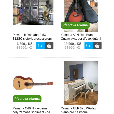
Přeprava zdarma
Powermix Yamaha EMX
Yamaha A3N Red Burst
312SC s efekt. processorem
Cuttaway,super dřevo, duální
2x320W
erl. PRODÁNO
6 800,- Kč
19 900,- Kč
13 990,- Kč
24 990,- Kč
Přeprava zdarma
Yamaha C40 N - vedeme
Yamaha CLP 675 WA dig.
celý Yamaha sortiment - na
piano pro násročné