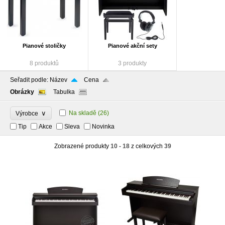
Pianové stoličky
Pianové akční sety
8 produktů
3 produkty
Seřadit podle:
Název
Cena
Obrázky
Tabulka
∨
Na skladě
(26)
Výrobce
Tip
Akce
Sleva
Novinka
Zobrazené produkty
10 - 18
z celkových
39