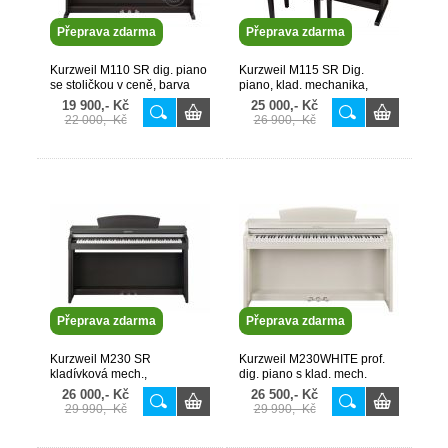
Přeprava zdarma
Přeprava zdarma
Kurzweil M110 SR dig. piano
Kurzweil M115 SR Dig.
se stoličkou v ceně, barva
piano, klad. mechanika,
tmavo hnědá
navíc doprovody a stolička
19 900,- Kč
25 000,- Kč
NEW 2022
22 000,- Kč
26 900,- Kč
Přeprava zdarma
Přeprava zdarma
Kurzweil M230 SR
Kurzweil M230WHITE prof.
kladívková mech.,
dig. piano s klad. mech.
128hlasů,30 zvuků,USB
30zvuků, 128hlasů AKCE!!
26 000,- Kč
26 500,- Kč
MIDI,výukový systém TOP
29 990,- Kč
29 990,- Kč