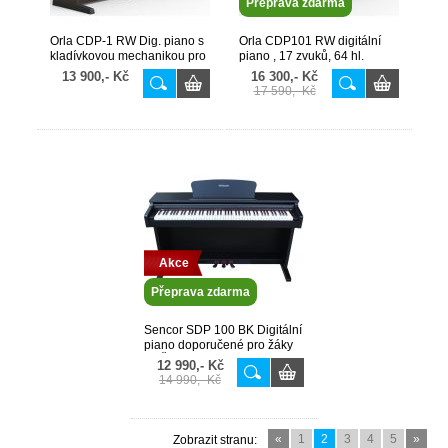
Přeprava zdarma
Orla CDP-1 RW Dig. piano s
Orla CDP101 RW digitální
kladívkovou mechanikou pro
piano , 17 zvuků, 64 hl.
začátečníky
tmavo hnědé
13 900,- Kč
16 300,- Kč
17 590,- Kč
Akce
Přeprava zdarma
Sencor SDP 100 BK Digitální
piano doporučené pro žáky
ZUŠ - černé
12 990,- Kč
14 990,- Kč
«
1
2
3
4
5
»
Zobrazit stranu: